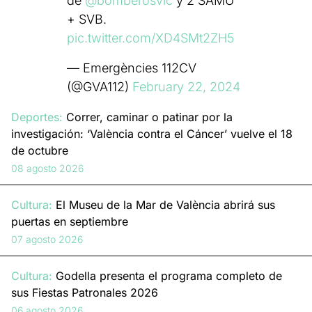
de
@bomberosvlc
y 2 SAMU
+ SVB.
pic.twitter.com/XD4SMt2ZH5
— Emergències 112CV
(@GVA112)
February 22, 2024
Deportes:
Correr, caminar o patinar por la
investigación: ‘València contra el Cáncer’ vuelve el 18
de octubre
08 agosto 2026
Cultura:
El Museu de la Mar de València abrirá sus
puertas en septiembre
07 agosto 2026
Cultura:
Godella presenta el programa completo de
sus Fiestas Patronales 2026
06 agosto 2026