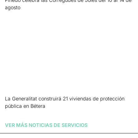
Pinedo celebra las Corregudes de Joies del 10 al 14 de
agosto
Leer más »
La Generalitat construirá 21 viviendas de protección
pública en Bétera
Leer más »
VER MÁS NOTICIAS DE
SERVICIOS