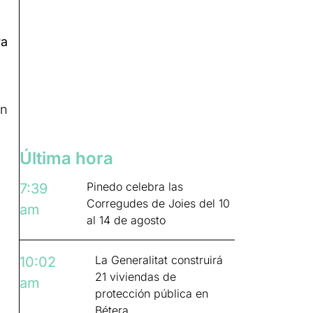
ra
án
Última hora
Pinedo celebra las
7:39
Corregudes de Joies del 10
am
al 14 de agosto
La Generalitat construirá
10:02
21 viviendas de
am
protección pública en
Bétera