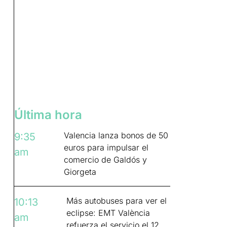
Última hora
Valencia lanza bonos de 50
9:35
euros para impulsar el
am
comercio de Galdós y
Giorgeta
Más autobuses para ver el
10:13
eclipse: EMT València
am
refuerza el servicio el 12