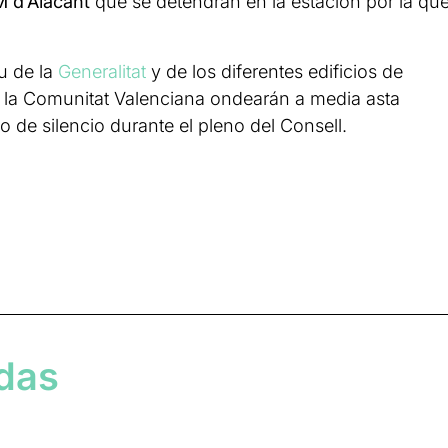
M d’Alacant
que se detendrán en la estación por la qu
u de la
Generalitat
y de los diferentes edificios de
e la Comunitat Valenciana ondearán a media asta
o de silencio durante el pleno del Consell.
adas