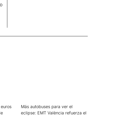
mo
 euros
Más autobuses para ver el
de
eclipse: EMT València refuerza el