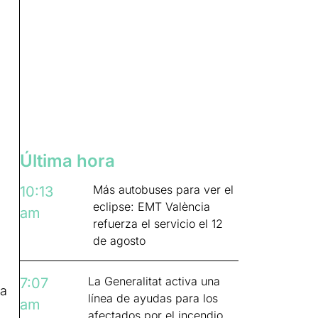
Última hora
Más autobuses para ver el
10:13
eclipse: EMT València
am
refuerza el servicio el 12
de agosto
La Generalitat activa una
7:07
la
línea de ayudas para los
am
afectados por el incendio