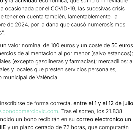
o y la actividad económica
, que sufrió un inevitable
 ocasionada por el COVID-19, las sucesivas crisis
e tener en cuenta también, lamentablemente, la
ubre de 2024, por la dana que causó numerosísimos
”.
un valor nominal de 100 euros y un coste de 50 euros
omercios de alimentación al por menor (salvo estancos);
ales (excepto gasolineras y farmacias); mercadillos; a
es y locales que presten servicios personales,
o municipal de València.
 inscribirse de forma correcta,
entre el 1 y el 12 de juli
.bonocomerciovlc.com
. Tras el sorteo, los 21.838
ndido un bono recibirán en su
correo electrónico un
NIE
y un plazo cerrado de 72 horas, que computarán