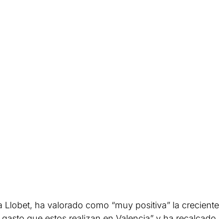
 Llobet, ha valorado como “muy positiva” la creciente
r gasto que estos realizan en Valencia” y ha recalcado