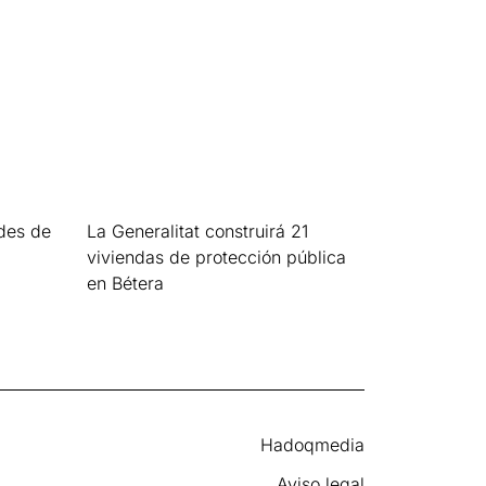
des de
La Generalitat construirá 21
viviendas de protección pública
en Bétera
Leer más »
Hadoqmedia
Aviso legal