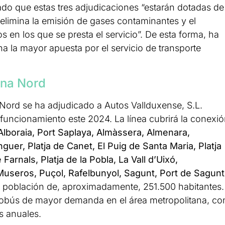
yado que estas tres adjudicaciones “estarán dotadas de
 elimina la emisión de gases contaminantes y el
 en los que se presta el servicio”. De esta forma, ha
na la mayor apuesta por el servicio de transporte
ana Nord
 Nord se ha adjudicado a Autos Vallduxense, S.L.
 funcionamiento este 2024. La línea cubrirá la conexi
 Alboraia, Port Saplaya, Almàssera, Almenara,
uer, Platja de Canet, El Puig de Santa Maria, Platja
Farnals, Platja de la Pobla, La Vall d’Uixó,
Museros, Puçol, Rafelbunyol, Sagunt, Port de Sagunt
a población de, aproximadamente, 251.500 habitantes.
utobús de mayor demanda en el área metropolitana, co
s anuales.