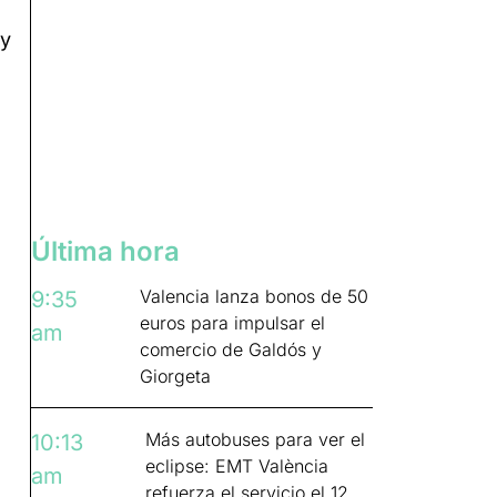
 y
Última hora
Valencia lanza bonos de 50
9:35
euros para impulsar el
am
comercio de Galdós y
Giorgeta
Más autobuses para ver el
10:13
eclipse: EMT València
am
refuerza el servicio el 12