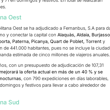
 71 en domingos y festivos. En total se realizarán
es.
ana Oest
olitana Oest se ha adjudicado a Fernanbus, S.A para d
ano y conectar la capital con
Alaquàs, Aldaia, Burjasso
porta, Paterna, Picanya, Quart de Poblet, Torrent
y
n de 441.000 habitantes, pues no se incluye la ciudad
manda estimada de cinco millones de viajeros anuales.
años, con un presupuesto de adjudicación de 107,31
ejorará la oferta actual en más de un 40 % y se
s nocturnas
, con 790 expediciones en días laborables,
omingos y festivos para llevar a cabo alrededor de
ana Sud