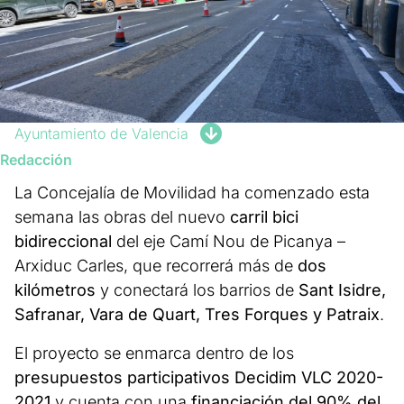
Ayuntamiento de Valencia
Redacción
La Concejalía de Movilidad ha comenzado esta
semana las obras del nuevo
carril bici
bidireccional
del eje Camí Nou de Picanya –
Arxiduc Carles, que recorrerá más de
dos
kilómetros
y conectará los barrios de
Sant Isidre,
Safranar, Vara de Quart, Tres Forques y Patraix
.
El proyecto se enmarca dentro de los
presupuestos participativos Decidim VLC 2020-
2021
y cuenta con una
financiación del 90% del