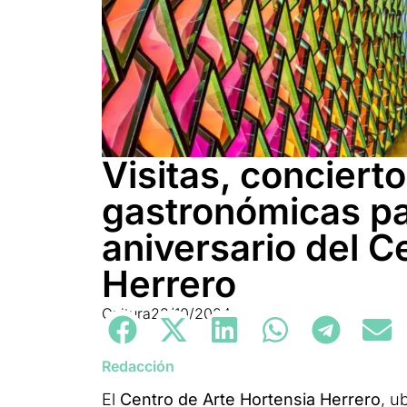
Visitas, conciert
gastronómicas pa
aniversario del C
Herrero
Cultura
23/10/2024
Redacción
El
Centro de Arte Hortensia Herrero
, u