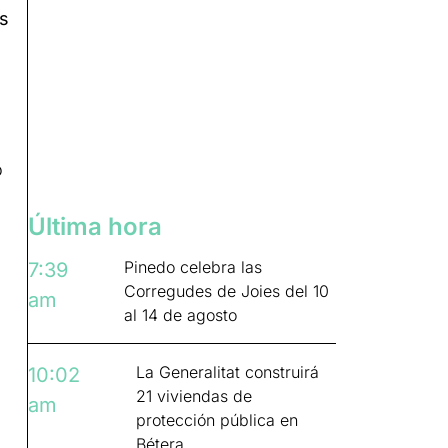
s
o
Última hora
Pinedo celebra las
7:39
Corregudes de Joies del 10
am
al 14 de agosto
La Generalitat construirá
10:02
21 viviendas de
am
protección pública en
Bétera