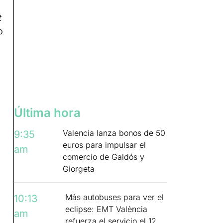
t
o
Última hora
Valencia lanza bonos de 50
9:35
euros para impulsar el
am
comercio de Galdós y
Giorgeta
Más autobuses para ver el
10:13
eclipse: EMT València
am
refuerza el servicio el 12